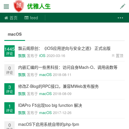
优雅人生
首页
feed
macOS
飘云阁原创：《iOS应用逆向与安全之道》 正式出版
1445
评论
飘飘
发布于
iOS
2020-03-16
置顶
内嵌汇编的一些黑科技：访问自身Mach-O、调用函数等
0
评论
飘飘
发布于
macOS
2018-08-11
修改Z-Blog的RPC接口，兼容MWeb发布服务
3
评论
飘飘
发布于
macOS
2018-08-09
IDAPro F5出现too big function 解决
1
评论
飘飘
发布于
macOS
2017-12-26
macOS下启用系统自带的php-fpm
0