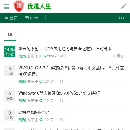
优雅人生
首页
feed
Qt
飘云阁原创：《iOS应用逆向与安全之道》 正式出版
1445
评论
飘飘
发布于
iOS
2020-03-16
置顶
VS2013+Qt5.7.0+静态编译配置（解决中文乱码、单文件支
0
评论
持XP运行）
飘飘
发布于
Qt
2017-11-11
Windows10静态编译Qt5.7.0(VS2013)支持XP
0
评论
飘飘
发布于
Qt
2017-11-11
Qt程序如何打包？
0
评论
飘飘
发布于
Qt
2017-11-10