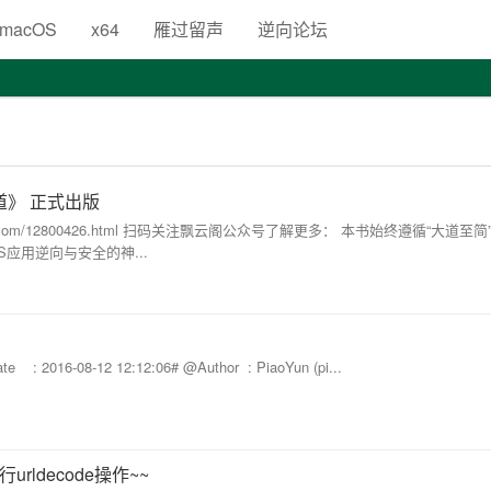
生
macOS
x64
雁过留声
逆向论坛
道》 正式出版
jd.com/12800426.html 扫码关注飘云阁公众号了解更多： 本书始终遵循“大道至
应用逆向与安全的神...
@Date : 2016-08-12 12:12:06# @Author : PiaoYun (pi...
行urldecode操作~~