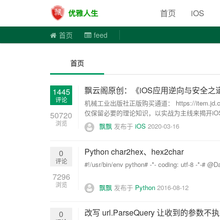
优雅人
首页
iOS
首页
feed
首页
飘云阁原创：《iOS应用逆向与安全之
1445
评论
机械工业出版社正版购买通道： https://item.
仅保留必要的理论知识，以实战为主线来揭开iOS
50720
浏览
飘飘
发布于
iOS
2020-03-16
Python char2hex、hex2char
0
评论
#!/usr/bin/env python# -*- coding: utf-8 -*-# 
7296
浏览
飘飘
发布于
Python
2016-08-12
改写 url.ParseQuery 让收到的参数不执
0