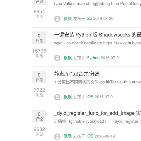
评论
type Values map[string][]string func ParseQuery(
6954
浏览
飘飘
发布于
Go
2016-07-25
一键安装 Python 版 Shadowsocks
0
评论
wget --no-check-certificate https://raw.github
16795
浏览
飘飘
发布于
Python
2016-07-21
静态库(*.a)合并/分离
0
评论
1.分离出不同架构的文件lipo libTest.a -thin armv7 -
7922
浏览
飘飘
发布于
iOS
2016-07-01
_dyld_register_func_for_add_imag
0
评论
// 摘抄自github + (void)load { _dyld_register_
9632
浏览
飘飘
发布于
iOS
2016-06-19