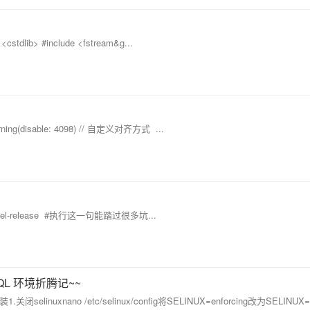
 <cstdlib> #include <fstream&g...
rning(disable: 4098) // 自定义对齐方式 ...
 epel-release #执行这一句能踏过很多坑...
MySQL 环境折腾记~~
关闭selinuxnano /etc/selinux/config将SELINUX=enforcing改为SELINUX=d