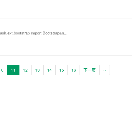
lask.ext.bootstrap import Bootstrap&n...
10
11
12
13
14
15
16
下一页
››