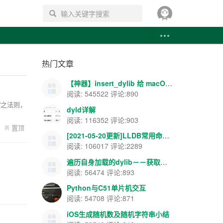
搜索
热门文章
【神器】insert_dylib 给 macOS APP 添加导入表注入--你懂的~~
阅读: 545522 评论:890
简”之法则，
dyld详解
阅读: 116352 评论:903
置顶
[2021-05-20更新]LLDB常用命令--飘云整理
阅读: 106017 评论:2289
遍历自身加载的dylib－－获取载入地址和ASLR地址等
阅读: 56474 评论:893
Python与C51单片机交互
阅读: 54708 评论:871
iOS生成随机数及随机字符串小结