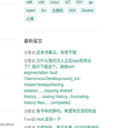
x86
x64
Linux
IoT
C51
go
inject
Go
注册机
GUI
Docker
心情
最新留言
这本书看过，非常不错
访客说:
为什么我的注入之后app就退出
访客说:
了？提示下面这个。谢谢zsh:
segmentation fault
/Users/xxxx/Desktop/osxinj_tut-
master/testappSaving
session......copying shared
history......saving history...truncating
history files......completed.
有书本的群吗，希望有交流的机会
访客说:
nice.支持一下
Free说:
isabled
大佬你好，我正在看《iOS应用逆向
访客说: