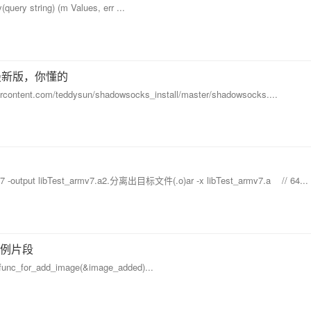
query string) (m Values, err ...
 的最新版，你懂的
usercontent.com/teddysun/shadowsocks_install/master/shadowsocks....
output libTest_armv7.a2.分离出目标文件(.o)ar -x libTest_armv7.a // 64...
e 实例片段
func_for_add_image(&image_added)...