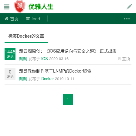
优雅人生
首页
feed
标签Docker的文章
飘云阁原创：《iOS应用逆向与安全之道》 正式出版
1445
评论
飘飘
发布于
iOS
2020-03-16
置顶
飘哥教你制作基于LNMP的Docker镜像
0
评论
飘飘
发布于
Docker
2019-10-11
1