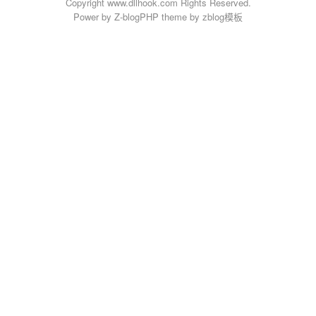
Copyright www.dllhook.com Rights Reserved.
Power by
Z-blogPHP
theme by
zblog模板