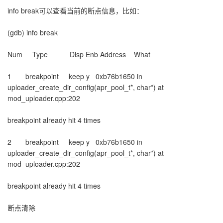
info break可以查看当前的断点信息，比如：
(gdb) info break
Num Type Disp Enb Address What
1 breakpoint keep y 0xb76b1650 in
uploader_create_dir_config(apr_pool_t*, char*) at
mod_uploader.cpp:202
breakpoint already hit 4 times
2 breakpoint keep y 0xb76b1650 in
uploader_create_dir_config(apr_pool_t*, char*) at
mod_uploader.cpp:202
breakpoint already hit 4 times
断点清除