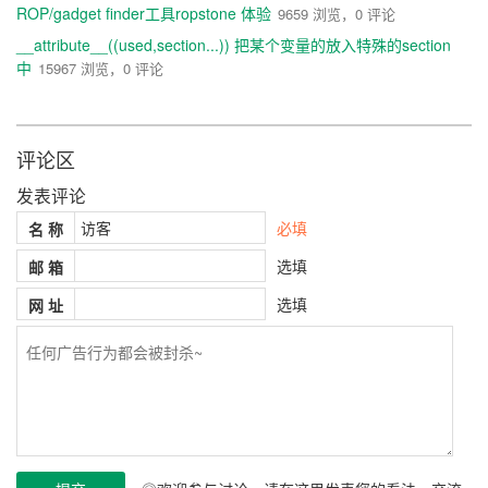
ROP/gadget finder工具ropstone 体验
9659 浏览，0 评论
if
(
kernret 
!=
 KERN_SUCCESS
)
        printf
(
"Error : task_for_pid \n"
);
__attribute__((used,section...)) 把某个变量的放入特殊的section
中
15967 浏览，0 评论
    kernret 
=
 vm_read
(
task
,
(
vm_address_t
)
add
r
,
*
size
,
(
vm_offset_t
*)&
rbuffer
,
&
data_cnt
);
if
(
kernret 
!=
 KERN_SUCCESS
)
评论区
        free
(
rbuffer
);
发表评论
return
 rbuffer
;
必填
名 称
}
选填
邮 箱
int
 xnu_write 
(
int
 pid
,
void
*
 addr
,
unsigned
cha
r
*
 data
,
size_t
 dsize
)
选填
网 址
{
assert
(
dsize 
!=
0
);
assert
(
addr 
!=
0
);
assert
(
data 
!=
0
);
    dsize 
=
 _word_align
(
dsize
);
unsigned
char
*
 ptxt 
=
(
unsigned
char
*)
mallo
c
(
dsize
);