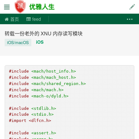
优雅人生
首页
feed
转载一份老外的 XNU 内存读写模块
iOS
iOS/macOS
#include
<mach/host_info.h>
#include
<mach/mach_host.h>
#include
<mach/shared_region.h>
#include
<mach/mach.h>
#include
<mach-o/dyld.h>
#include
<stdlib.h>
#include
<stdio.h>
#import <dlfcn.h>  
#include
<assert.h>