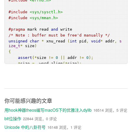
#include
<errno.h>
#include
<sys/sysctl.h>
#include
<sys/mman.h>
#pragma
 mark read 
and
 write   
/* Note : buffer must be free'd manually */
unsigned
char
*
 xnu_read 
(
int
 pid
,
void
*
 addr
,
s
ize_t
*
 size
)
{
assert
(*
size 
!=
0
||
 addr 
!=
0
);
*
size 
=
 _word_align
(*
size
);
unsigned
char
*
rbuffer 
=
(
unsigned
char
*)
mal
loc
(*
size
);
if
(
rbuffer 
==
0
)
        printf
(
"Allocation error : xnu_rea
d \n"
);
你可能感兴趣的文章
mach_msg_type_number_t
 data_cnt
;
用hook神器theos编写macOS下的优雅注入dylib
16514 浏览，5 评论
mach_port_t
 task
;
bit位操作
22844 浏览，0 评论
kern_return_t
 kernret 
=
 task_for_pid
(
mach_ta
Unicode 中的八卦符号
16148 浏览，1 评论
sk_self
(),
 pid
,
&
task
);