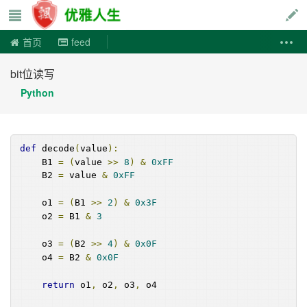
优雅人生
首页
feed
bit位读写
Python
def
 decode
(
value
):
    B1 
=
(
value 
>>
8
)
&
0xFF
    B2 
=
 value 
&
0xFF
    o1 
=
(
B1 
>>
2
)
&
0x3F
    o2 
=
 B1 
&
3
    o3 
=
(
B2 
>>
4
)
&
0x0F
    o4 
=
 B2 
&
0x0F
return
 o1
,
 o2
,
 o3
,
 o4