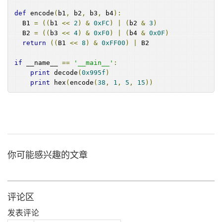
def
 encode
(
b1
,
 b2
,
 b3
,
 b4
):
  B1 
=
((
b1 
<<
2
)
&
0xFC
)
|
(
b2 
&
3
)
  B2 
=
((
b3 
<<
4
)
&
0xF0
)
|
(
b4 
&
0x0F
)
return
((
B1 
<<
8
)
&
0xFF00
)
|
 B2
if
 __name__ 
==
'__main__'
:
print
 decode
(
0x995f
)
print
 hex
(
encode
(
38
,
1
,
5
,
15
))
你可能感兴趣的文章
评论区
发表评论