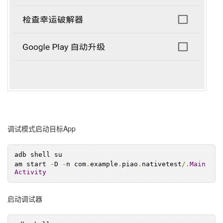
调试模式启动目标App
adb shell su
am start 
-
D 
-
n com
.
example
.
piao
.
nativetest
/.
Main
Activity
启动调试器