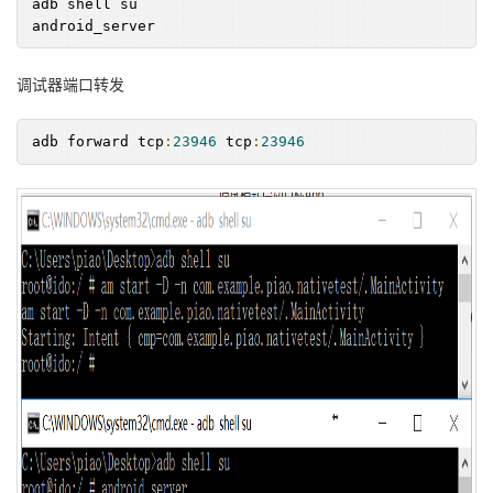
adb shell su
android_server
调试器端口转发
adb forward tcp
:
23946
 tcp
:
23946