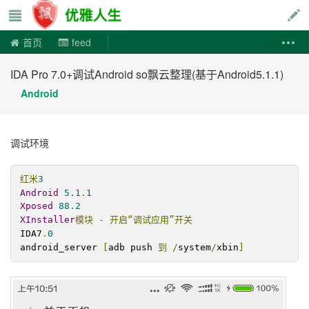
优雅人生
首页
feed
IDA Pro 7.0+调试Android so飘云整理(基于Android5.1.1)
Android
调试环境
红米
3
Android
5.1
.
1
Xposed
88.2
XInstaller
模块
-
开启“调试应用”开关
IDA7
.
0
android_server 
[
adb push 
到
/
system
/
xbin
]