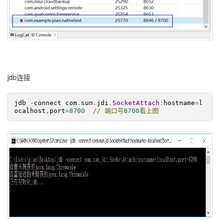
jdb连接
jdb 
-
connect com
.
sun
.
jdi
.
SocketAttach
:
hostname
=
l
ocalhost
,
port
=
8700
//
端口号
8700
看上图