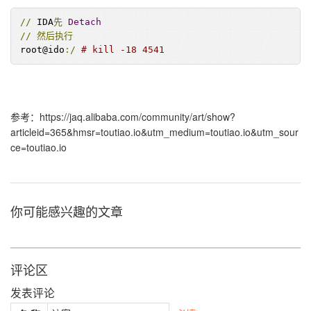
//
 IDA
先
Detach
//
然后执行
root@ido
:/
# kill -18 4541
参考：https://jaq.alibaba.com/community/art/show?
articleid=365&hmsr=toutiao.io&utm_medium=toutiao.io&utm_sour
ce=toutiao.io
你可能感兴趣的文章
评论区
发表评论