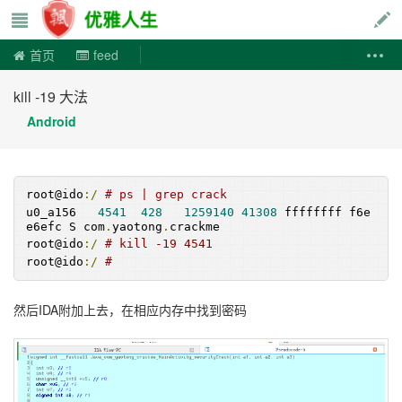
优雅人生
首页
feed
kill -19 大法
Android
root@ido
:/
# ps | grep crack
u0_a156   
4541
428
1259140
41308
 ffffffff f6e
e6efc S com
.
yaotong
.
crackme
root@ido
:/
# kill -19 4541
root@ido
:/
#
然后IDA附加上去，在相应内存中找到密码